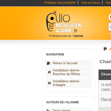
|
|
Politique d'accessibilité
Aller au menu
All
e
A
NAVIGATION
Cham
Retour à l'accueil
Installateur alarme
Bouches du Rhône
Champ
Installateur alarme
Aubagne
21 AV
13400
Plan et
AUTOUR DE l'ALARME
Devis alarme