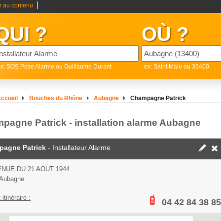
|
er au contenu
QUI ?
OÙ ?
x: SOS Pose Alarme ou Guillaume Durant
ex: Saint Malo ou 35400
ccueil
Bouches du Rhône
Aubagne
Champagne Patrick
pagne Patrick - installation alarme Aubagne
agne Patrick
- Installateur Alarme
ENUE DU 21 AOUT 1944
 Aubagne
 itinéraire :
04 42 84 38 85