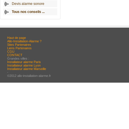
Devis alarme sonore
Tous nos conseils ...
Haut de page
Allo-Installation-Alarme ?
Sites Partenaires
Liens Partenaires
CGU
CONTACT
Grandes villes :
Installateur alarme Paris
Installateur alarme Lyon
Installateur alarme Marseille
-
©2012 allo-installation-alarme.fr