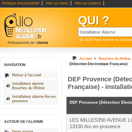
|
|
|
Politique d'accessibilité
Aller au menu
Aller au contenu
QUI ?
ex: SOS Pose Alarme ou Guilla
Accueil
Bouches du Rhône
(Détection Electronique Française)
NAVIGATION
Retour à l'accueil
DEF Provence (Détec
Installateur alarme
Française) - installa
Bouches du Rhône
Installateur alarme Aix-en-
provence
DEF Provence (Détection Elect
LES MILLES350 AVENUE 
AUTOUR DE l'ALARME
13100 Aix-en-provence
Devis alarme