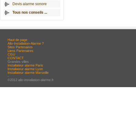
Devis alarme sonore
Tous nos conseils ...
Haut de page
Allo-Installation-Alarme ?
Sites Partenaires
Liens Partenaires
CGU
CONTACT
Grandes villes :
Installateur alarme Paris
Installateur alarme Lyon
Installateur alarme Marseille
-
©2012 allo-installation-alarme.fr