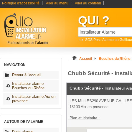
|
|
|
Politique d'accessibilité
Aller au menu
Aller au contenu
QUI ?
ex: SOS Pose Alarme ou Guilla
Accueil
Bouches du Rhône
NAVIGATION
Chubb Sécurité - instal
Retour à l'accueil
Installateur alarme
Bouches du Rhône
Chubb Sécurité
- Installateur A
Installateur alarme Aix-en-
provence
LES MILLES290 AVENUE GALILEE
13100 Aix-en-provence
Plan et itinéraire :
AUTOUR DE l'ALARME
Devis alarme